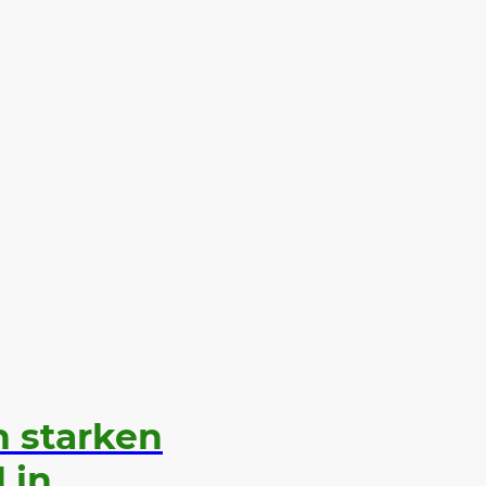
OHLE und KANTE"
URA Aufnahmeantrag
s
n starken
 in