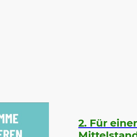
Home
NATURA Termine
Trinkwasser
"K
NATURA Archiv Veranstaltungen
Spenden
NAT
Schutzgut Slamener Heide
Kontakt
Über un
2. Für eine
Mittelstand